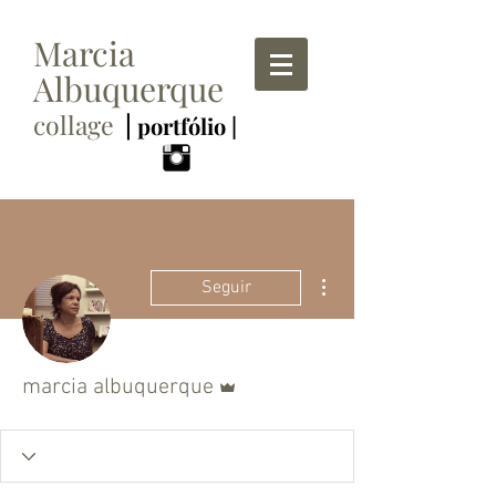
Marcia
Albuquerque
collage
|
portfólio |
Mais ações
Seguir
Administrador
marcia albuquerque